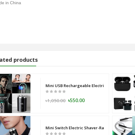
e in China
রি কার্ড
ated products
 ) SS Master Copy -White-
Mini USB Rechargeable Electric Shaver Full B
৳550.00
৳1,050.00
le Power Bank 10000 mAh
Mini Switch Electric Shaver-Razor - USB