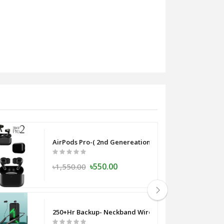
ody Travel Smart Shaver men
AirPods Pro-( 2nd Genereation ) SS Master Copy -Blac
৳550.00
৳1,550.00
250+Hr Backup- Neckband Wireless Earphone