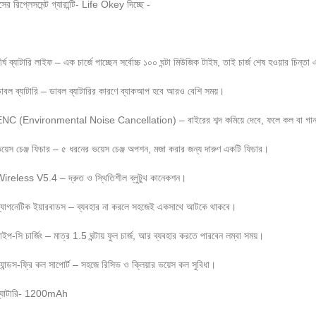
সের রিপ্লেসমেন্ট গ্যারান্টি- Life Okey দিচ্ছে -
র্ঘ ব্যাটারি লাইফ – এক চার্জে পাচ্ছেন সর্বোচ্চ ১০০ ঘন্টা মিউজিক টাইম, তাই চার্জ শেষ হওয়ার চিন্
বল ব্যাটারি – ডাবল ব্যাটারির কারণে ব্যাকআপ হবে আরও বেশি সময়।
) China Version
NC (Environmental Noise Cancellation) – বাইরের শব্দ কমিয়ে দেবে, ফলে কল বা গান শো
়েস চেঞ্জ ফিচার – ৫ ধরনের ভয়েস চেঞ্জ অপশন, মজা করার জন্য দারুণ একটি ফিচার।
reless V5.4 – দ্রুত ও স্থিতিশীল ব্লুটুথ কানেকশন।
যাগনেটিক ইয়ারবাডস – ব্যবহার না করলে সহজেই একসাথে আটকে থাকবে।
ইপ-সি চার্জিং – মাত্র 1.5 ঘন্টায় ফুল চার্জ, আর ব্যবহার করতে পারবেন লম্বা সময়।
 ) SS Master Copy -Black -Mat
যান্ডস-ফ্রি কল সাপোর্ট – সহজে রিসিভ ও ক্লিয়ার ভয়েস কল সুবিধা।
্যাটারি- 1200mAh
 Headset Wireless Gamming Over-Ear Headphones