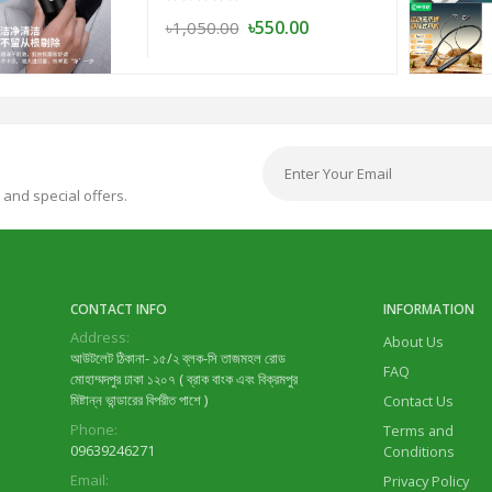
৳550.00
৳1,050.00
 and special offers.
CONTACT INFO
INFORMATION
Address:
About Us
আউটলেট ঠিকানা- ১৫/২ ব্লক-সি তাজমহল রোড
FAQ
মোহাম্মদপুর ঢাকা ১২০৭ ( ব্রাক বাংক এবং বিক্রমপুর
মিষ্টান্ন ভান্ডারের বিপরীত পাশে )
Contact Us
Phone:
Terms and
09639246271
Conditions
Email:
Privacy Policy