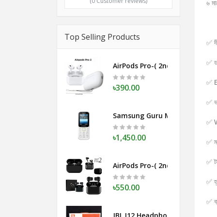
(0 Customer reviews)
৬ মা
Top Selling Products
✅ দী
✅ ডা
AirPods Pro-( 2nd Genereation 
✅ E
৳390.00
✅ ভয
Samsung Guru Music 2
✅ Wi
৳1,450.00
✅ ম্
✅ টা
AirPods Pro-( 2nd Genereation
✅ হ্
৳550.00
✅ ব
JBL I12 Headphone Bluetooth