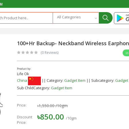
PM
All Categories
100+Hr Backup- Neckband Wireless Earpho
(0 Reviews)
In
Product by:
Life Ok
China
|| Category:
Gadget Item
|| Subcategory:
Gadget 
Sub ChildCategory:
Gadget Item
Price:
৳1,550.00
/10gm
৳850.00
Discount
/10gm
Price: