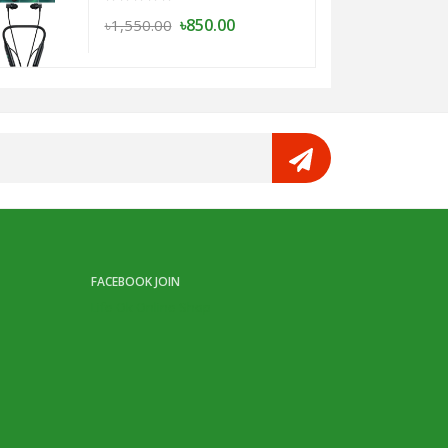
৳850.00
৳1,550.00
FACEBOOK JOIN
Life Ok Online Shop