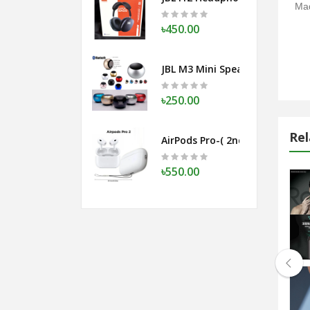
Mad
৳450.00
JBL M3 Mini Speaker-মেটাল বডি- মেমো
৳250.00
Rel
AirPods Pro-( 2nd Genereation
৳550.00
Shaver Wireless -Electric-Shaver
OnePlus AirPods-Pro
৳650.00
৳1,250.00
s Capsule Power Bank 10000 mAh
Mini Emergency Pocket Wireless Capsu