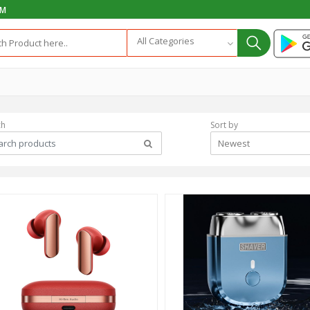
PM
All Categories
ch
Sort by
Newest